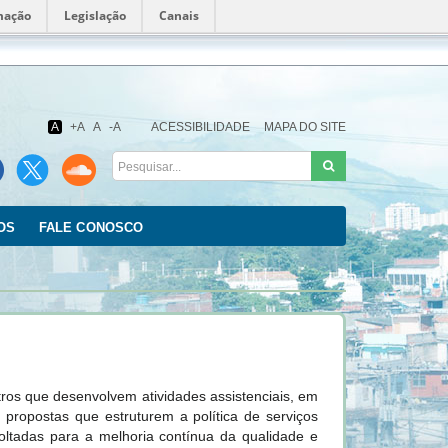
mação
Legislação
Canais
Fundação
Oswaldo
Cruz
A
+A
A
-A
ACESSIBILIDADE
MAPA DO SITE
OS
FALE CONOSCO
ros que desenvolvem atividades assistenciais, em
 propostas que estruturem a política de serviços
 voltadas para a melhoria contínua da qualidade e