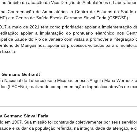
s no âmbito da atuação da Vice Direção de Ambulatórios e Laboratórios
as na Coordenação de Ambulatórios: o Centro de Estudos da Saúde
PHF) e o Centro de Saúde Escola Germano Sinval Faria (CSEGSF).
017 a maio de 2021 tem como prioridade: apoiar a implementação da
ditação; apoiar a implantação do prontuário eletrônico nos Cent
icipal de Saúde do Rio de Janeiro com vistas a promover a integração
erritório de Manguinhos; apoiar os processos voltados para o monito
a Escola.
a Germano Gerhardt
ia Nacional de Tuberculose e Micobacterioses Angela Maria Werneck a
dos (LACENs), realizando complementação diagnóstica através de ex
a Germano Sinval Faria
 em 1967. Sua missão foi construída coletivamente por seus servido
saúde e cuidar da população referida, na integralidade da atenção, e 