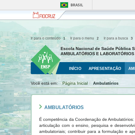
BRASIL
Fiocruz
Fale
com
a
Fiocruz
Ir para o conteúdo
Ir para o menu
Ir para a busca
1
2
3
Escola Nacional de Saúde Pública S
AMBULATÓRIOS E LABORATÓRIOS 
INÍCIO
APRESENTAÇÃO
AM
Você está em:
Página Inicial
Ambulatórios
AMBULATÓRIOS
É competência da Coordenação de Ambulatórios: c
articulação com o ensino, pesquisa e desenvolvi
ambulatoriais; contribuir para a formulação e ap