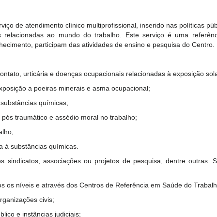
o de atendimento clínico multiprofissional, inserido nas políticas pú
 relacionadas ao mundo do trabalho. Este serviço é uma referê
nhecimento, participam das atividades de ensino e pesquisa do Centro.
tato, urticária e doenças ocupacionais relacionadas à exposição sola
xposição a poeiras minerais e asma ocupacional;
 substâncias químicas;
e pós traumático e assédio moral no trabalho;
alho;
a à substâncias químicas.
s sindicatos, associações ou projetos de pesquisa, dentre outras.
 os níveis e através dos Centros de Referência em Saúde do Trabalh
ganizações civis;
ico e instâncias judiciais;