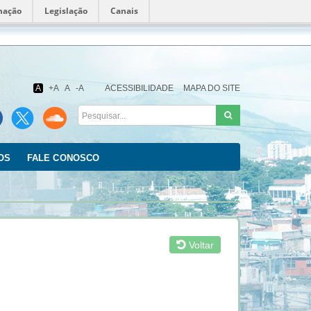
mação
Legislação
Canais
Fundação
Oswaldo
Cruz
A
+A
A
-A
ACESSIBILIDADE
MAPA DO SITE
OS
FALE CONOSCO
Voltar