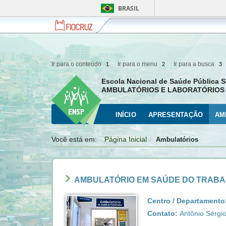
BRASIL
Fiocruz
Fale
com
a
Fiocruz
Ir para o conteúdo
Ir para o menu
Ir para a busca
1
2
3
Escola Nacional de Saúde Pública S
AMBULATÓRIOS E LABORATÓRIOS 
INÍCIO
APRESENTAÇÃO
AM
Você está em:
Página Inicial
Ambulatórios
AMBULATÓRIO EM SAÚDE DO TRAB
Centro / Departamento
Contato:
Antônio Sérgi