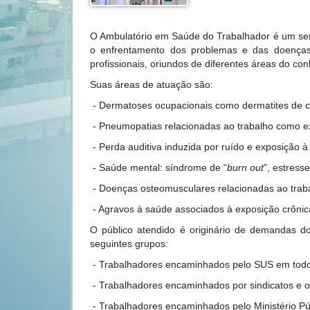
O Ambulatório em Saúde do Trabalhador é um serviç
o enfrentamento dos problemas e das doenças
profissionais, oriundos de diferentes áreas do co
Suas áreas de atuação são:
- Dermatoses ocupacionais como dermatites de con
- P
neumopatias relacionadas ao trabalho como e
- Perda auditiva induzida por ruído e exposição à
- Saúde mental: síndrome de “
burn out
”, estress
- Doenças osteomusculares relacionadas ao trab
- Agravos à saúde associados à exposição crônic
O público atendido é originário de demandas do
seguintes grupos:
- Trabalhadores encaminhados pelo SUS em todos
- Trabalhadores encaminhados por sindicatos e or
- Trabalhadores encaminhados pelo Ministério Públ