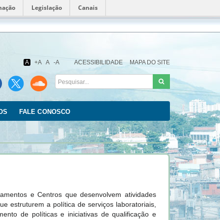
mação
Legislação
Canais
Fundação
Oswaldo
Cruz
A
+A
A
-A
ACESSIBILIDADE
MAPA DO SITE
OS
FALE CONOSCO
tamentos e Centros que desenvolvem atividades
e estruturem a política de serviços laboratoriais,
to de políticas e iniciativas de qualificação e