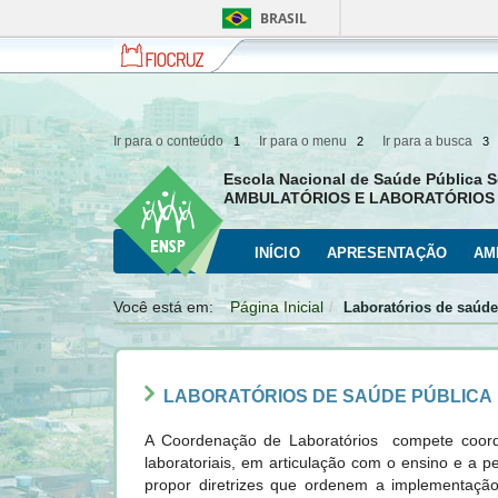
BRASIL
Fiocruz
Fale
com
a
Fiocruz
Ir para o conteúdo
Ir para o menu
Ir para a busca
1
2
3
Escola Nacional de Saúde Pública S
AMBULATÓRIOS E LABORATÓRIOS 
INÍCIO
APRESENTAÇÃO
AM
Você está em:
Página Inicial
Laboratórios de saúde
LABORATÓRIOS DE SAÚDE PÚBLICA
A Coordenação de Laboratórios compete coorde
laboratoriais, em articulação com o ensino e a pe
propor diretrizes que ordenem a implementação 