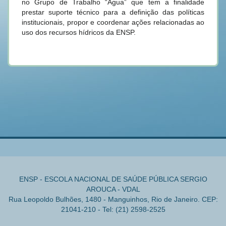
no Grupo de Trabalho “Água” que tem a finalidade
prestar suporte técnico para a definição das políticas
institucionais, propor e coordenar ações relacionadas ao
uso dos recursos hídricos da ENSP.
ENSP - ESCOLA NACIONAL DE SAÚDE PÚBLICA SERGIO
AROUCA - VDAL
Rua Leopoldo Bulhões, 1480 - Manguinhos, Rio de Janeiro. CEP:
21041-210 - Tel: (21) 2598-2525