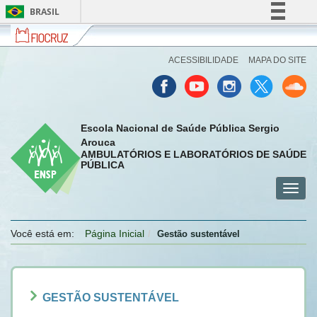
BRASIL
Fiocruz
Fale
F
Simplifique!
com
O
Comunica BR
a
Cr
ACESSIBILIDADE
MAPA DO SITE
Fiocruz
Participe
Acesso à informação
Legislação
Escola Nacional de Saúde Pública Sergio
Canais
Arouca
AMBULATÓRIOS E LABORATÓRIOS DE SAÚDE
PÚBLICA
Toggl
menu
menu
menu
navig
celular
celular
celular
Você está em:
Página Inicial
Gestão sustentável
GESTÃO SUSTENTÁVEL