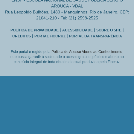
ENSP - ESCOLA NACIONAL DE SAÚDE PÚBLICA SERGIO
AROUCA - VDAL
Rua Leopoldo Bulhões, 1480 - Manguinhos, Rio de Janeiro. CEP:
21041-210 - Tel: (21) 2598-2525
|
|
|
POLÍTICA DE PRIVACIDADE
ACESSIBILIDADE
SOBRE O SITE
|
|
CRÉDITOS
PORTAL FIOCRUZ
PORTAL DA TRANSPARÊNCIA
Este portal é regido pela
Política de Acesso Aberto ao Conhecimento
,
que busca garantir à sociedade o acesso gratuito, público e aberto ao
conteúdo integral de toda obra intelectual produzida pela Fiocruz.
..