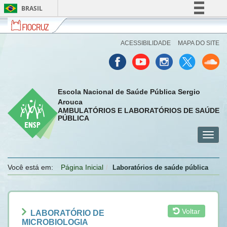
BRASIL
Fiocruz
Fale
F
Simplifique!
com
O
Comunica BR
a
Cr
ACESSIBILIDADE
MAPA DO SITE
Fiocruz
Participe
Acesso à informação
Legislação
Escola Nacional de Saúde Pública Sergio
Canais
Arouca
AMBULATÓRIOS E LABORATÓRIOS DE SAÚDE
PÚBLICA
Toggl
menu
menu
menu
navig
celular
celular
celular
Você está em:
Página Inicial
Laboratórios de saúde pública
Voltar
LABORATÓRIO DE
MICROBIOLOGIA